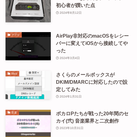
初心者が躓いた点
2024年8月12日
AirPlay非対応のmacOSをレシー
アプリ
バーに変えてiOSから接続してや
った
2024年3月4日
さくらのメールボックスが
Web
DKIM/DMARCに対応したので設
定してみた
2024年1月31日
ボカロPたちが戦った20年間のセ
音楽
カイ(弐) 音楽業界と二次創作
2023年10月31日