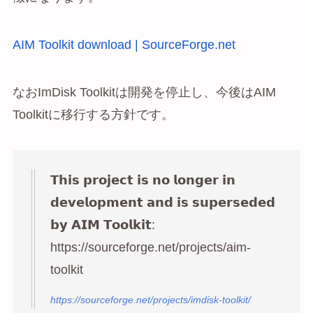
AIM Toolkit download | SourceForge.net
なおImDisk Toolkitは開発を停止し、今後はAIM
Toolkitに移行する方針です。
𝗧𝗵𝗶𝘀 𝗽𝗿𝗼𝗷𝗲𝗰𝘁 𝗶𝘀 𝗻𝗼 𝗹𝗼𝗻𝗴𝗲𝗿 𝗶𝗻
𝗱𝗲𝘃𝗲𝗹𝗼𝗽𝗺𝗲𝗻𝘁 𝗮𝗻𝗱 𝗶𝘀 𝘀𝘂𝗽𝗲𝗿𝘀𝗲𝗱𝗲𝗱
𝗯𝘆 𝗔𝗜𝗠 𝗧𝗼𝗼𝗹𝗸𝗶𝘁:
https://sourceforge.net/projects/aim-
toolkit
https://sourceforge.net/projects/imdisk-toolkit/