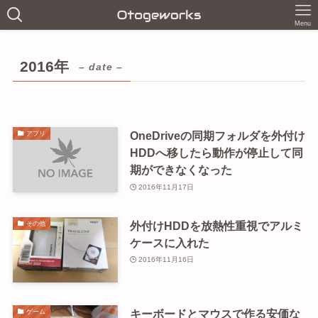
Menu
2016年
– date –
OneDriveの同期フォルダを外付け
アプリ
HDDへ移したら動作が停止して同
期ができなくなった
2016年11月17日
外付けHDDを放熱性重視でアルミ
その他
ケースに入れた
2016年11月16日
キーボードとマウスで作る安価な
ゲーム