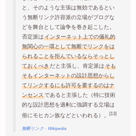
と、そのような主張は無効であるとい
う無断リンク許容派の立場がブログな
どを舞台として論争を巻き起こした。
否定派は
インターネット上での儀礼的
無関心の一環として無断でリンクをは
られることを拒んでいるならそっとし
ておくべき
だと主張し、肯定派は
そも
そもインターネットの設計思想からし
てリンクするにも許可を要するのはナ
ンセンス
であると主張した（特に技術
的な設計思想を過剰に強調する立場は
[13]
俗にモヒカン族などといわれる）。
無断リンク - Wikipedia