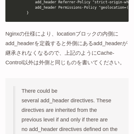
        add_header Referrer-Policy "strict-origin-when-
        add_header Permissions-Policy "geolocation=(),m
    }
Nginxの仕様により、locationブロックの内側に
add_headerを定義すると外側にあるadd_headerが
継承されなくなるので、上記のようにCache-
Control以外は外側と同じものを書いてください。
There could be
several add_header directives. These
directives are inherited from the
previous level if and only if there are
no add_header directives defined on the