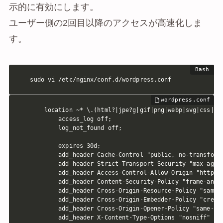
示的に有効にします。
ユーザー側の2回目以降のアクセスが高速化しま
す。
sudo vi /etc/nginx/conf.d/wordpress.conf
    location ~* \.(html?|jpe?g|gif|png|webp|svg|css|js|
        access_log off;

        log_not_found off;

        expires 30d;

        add_header Cache-Control "public, no-transform"
        add_header Strict-Transport-Security "max-age=6
        add_header Access-Control-Allow-Origin "https:/
        add_header Content-Security-Policy "frame-ances
        add_header Cross-Origin-Resource-Policy "same-o
        add_header Cross-Origin-Embedder-Policy "creden
        add_header Cross-Origin-Opener-Policy "same-ori
        add_header X-Content-Type-Options "nosniff" alw