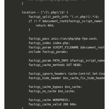
    }

    location ~ [^/]\.php(/|$) {

        fastcgi_split_path_info ^(.+\.php)(/.*)$;

        if (!-f $document_root$fastcgi_script_name) {

            return 404;

        }

        fastcgi_pass unix:/run/php/php-fpm.sock;

        fastcgi_index index.php;

        fastcgi_param SCRIPT_FILENAME $document_root$fa
        include fastcgi_params;

        fastcgi_param PATH_INFO $fastcgi_script_name;

        fastcgi_cache_methods GET HEAD;

        fastcgi_ignore_headers Cache-Control Set-Cookie
        fastcgi_hide_header $no_cache_fix_hide_header;

        fastcgi_cache_bypass $no_cache;

        fastcgi_no_cache $no_cache;

        fastcgi_cache WORDPRESS;

        fastcgi_cache_valid 200 60m;

    }