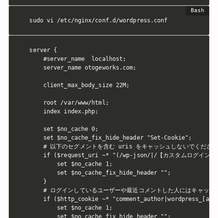
sudo vi /etc/nginx/conf.d/wordpress.conf
server {

    #server_name  localhost;

    server_name otogeworks.com;

    client_max_body_size 22M;

    root /var/www/html;

    index index.php;

    set $no_cache 0;

    set $no_cache_fix_hide_header "Set-Cookie";

    # 以下のセグメントを含む uris をキャッシュしないでください
    if ($request_uri ~* "(/wp-json/|/【カスタムログインURL】/|/
        set $no_cache 1;

        set $no_cache_fix_hide_header "";

    }

    # ログインしているユーザーや最近コメントした人にはキャッシ
    if ($http_cookie ~* "comment_author|wordpress_[a-f0
        set $no_cache 1;

        set $no_cache_fix_hide_header "";
